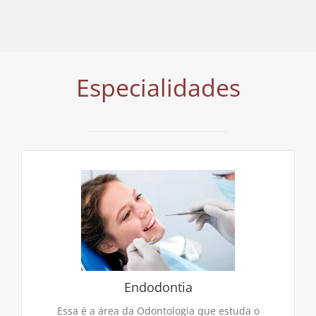
Especialidades
Endodontia
Área da odontologia que promove os cuidados com
a parte interna do dente, que recebe o nome de
polpa. Esta pode estar sadia ou infectada e, ao ser
removida…
Endodontia
CONTINUE LENDO
Essa é a área da Odontologia que estuda o