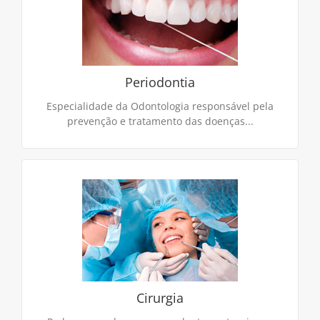
Especialidade da Odontologia responsável pela
prevenção e tratamento das doenças que
acometem os tecidos de sustentação e proteção
dos dentes (tratamento da gengiva e do osso).
Periodontia
CONTINUE LENDO
Especialidade da Odontologia responsável pela
prevenção e tratamento das doenças...
Cirurgia
Podemos perder os nossos dentes naturais por
diversas razões seja por acidentes, cáries, doenças
da gengiva ou outros problemas de saúde oral.
Cirurgia
CONTINUE LENDO