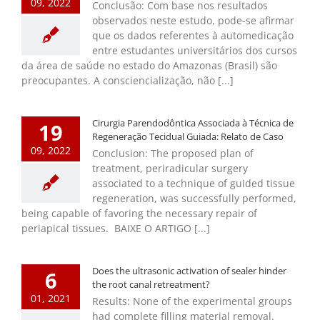
09, 2022
Conclusão: Com base nos resultados
observados neste estudo, pode-se afirmar
que os dados referentes à automedicação
entre estudantes universitários dos cursos
da área de saúde no estado do Amazonas (Brasil) são
preocupantes. A consciencialização, não [...]
Cirurgia Parendodôntica Associada à Técnica de
19
Regeneração Tecidual Guiada: Relato de Caso
09, 2022
Conclusion: The proposed plan of
treatment, periradicular surgery
associated to a technique of guided tissue
regeneration, was successfully performed,
being capable of favoring the necessary repair of
periapical tissues. BAIXE O ARTIGO [...]
Does the ultrasonic activation of sealer hinder
6
the root canal retreatment?
01, 2021
Results: None of the experimental groups
had complete filling material removal.