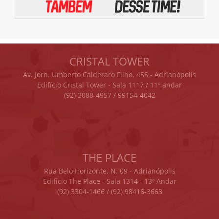
CRISTAL TOWER
Av. Jorn. Umberto Calderaro Filho, 455 - Adrianópolis
Edifício Cristal Tower - Sala 1117 / 11º andar
(92) 3088-4957 / 99154-4042
THE PLACE
Rua Belo Horizonte, N. 09 - Adrianópolis
Edifício The Place - Sala 1314 - 13º Andar
(92) 3304-1466 / (92) 98416-3663