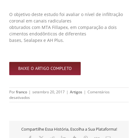
O objetivo deste estudo foi avaliar o nível de infiltração
coronal em canais radiculares
obturados com MTA Fillapex, em comparação a dois
cimentos endodônticos de diferentes
bases, Sealapex e AH Plus.
BAIXE O ARTIGO COMPLETO
Por
franco
|
setembro 20, 2017
|
Artigos
|
Comentários
em
desativados
Microinfiltração
de
diferentes
cimentos
obturadores
Compartilhe Essa História, Escolha a Sua Plataforma!
na
ausência
Facebook
X
Reddit
LinkedIn
Tumblr
Pinterest
Vk
E-