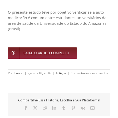
O presente estudo teve por objetivo verificar se a auto
medicação é comum entre estudantes universitários da
área de saúde da Universidade do Estado do Amazonas
(Brasil).
BAIXE O ARTIGO COMPLETO
em
Por
franco
|
agosto 18, 2016
|
Artigos
|
Comentários desativados
Preval
da
autom
entre
estuda
Compartilhe Essa História, Escolha a Sua Plataforma!
da
Univer
Facebook
X
Reddit
LinkedIn
Tumblr
Pinterest
Vk
E-
do
mail
Estado