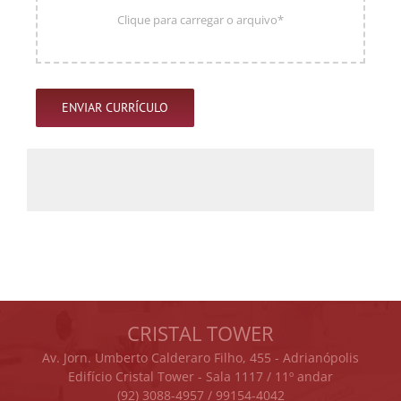
ENVIAR CURRÍCULO
CRISTAL TOWER
Av. Jorn. Umberto Calderaro Filho, 455 - Adrianópolis
Edifício Cristal Tower - Sala 1117 / 11º andar
(92) 3088-4957 / 99154-4042