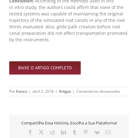
Conclusion:
According to the methods used in this
in vitro study, the authors could affirm that none of the
tested systems was capable of maintaining the original
trajectory of the simulated root canals in any of the root
thirds evaluated. Also, glide path creation before root
canal preparation did not affect transportation promoted
by the instruments.
BAIXE O ARTIGO COMPLETO
em
Por
franco
|
abril 2, 2018
|
Artigos
|
Comentários desativados
Effect
of
glide
path
on
Compartilhe Essa História, Escolha a Sua Plataforma!
transporta
promoted
Facebook
X
Reddit
LinkedIn
Tumblr
Pinterest
Vk
E-
by
mail