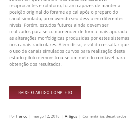
reciprocantes e rotatório, foram capazes de manter a
posição original do forame apical após o preparo do
canal simulado, promovendo seu desvio em diferentes
níveis. Porém, estudos futuros ainda devem ser
realizados para se compreender de forma mais apurada
as alterações morfológicas produzidas por estes sistemas
nos canais radiculares. Além disso, é válido ressaltar que
o uso de canais simulados curvos para realização deste
estudo piloto demonstrou-se um método confiável para
obtenção dos resultados.
BAIXE O ARTIGO COMPLETO
em
Por
franco
|
março 12, 2018
|
Artigos
|
Comentários desativados
Estudo
piloto
em
canais