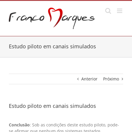
Ir
para
o
conteúdo
Estudo piloto em canais simulados
Anterior
Próximo
Estudo piloto em canais simulados
Conclusão
: Sob as condições deste estudo piloto, pode-
se afirmar que nenhum dos sistemas testados,