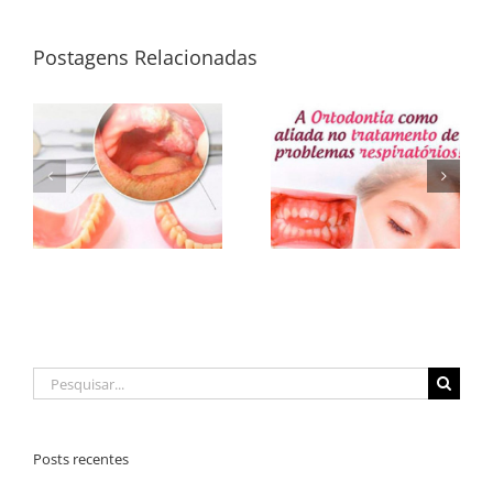
Postagens Relacionadas
A Ortodontia como
al
Relação entre
aliada no tratamento
cardiopatias e
de problemas
.
problemas bucais
respiratórios.
Buscar
resultados
para:
Posts recentes