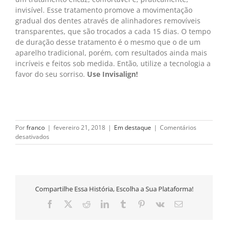
invisível. Esse tratamento promove a movimentação
gradual dos dentes através de alinhadores removíveis
transparentes, que são trocados a cada 15 dias. O tempo
de duração desse tratamento é o mesmo que o de um
aparelho tradicional, porém, com resultados ainda mais
incríveis e feitos sob medida. Então, utilize a tecnologia a
favor do seu sorriso.
Use Invisalign!
Por
franco
|
fevereiro 21, 2018
|
Em destaque
|
Comentários
em
desativados
Invisalign.
Você
usa,
ninguém
vê.
Compartilhe Essa História, Escolha a Sua Plataforma!
Facebook
X
Reddit
LinkedIn
Tumblr
Pinterest
Vk
E-
mail