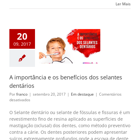
Ler Mais
20
09, 2017
portância e os
ios dos selantes
dentários
m destaque
A importância e os benefícios dos selantes
dentários
Por
franco
|
setembro 20, 2017
|
Em destaque
|
Comentários
em
desativados
A
importância
O Selante dentário ou selante de fóssulas e fissuras é um
e
revestimento fino de resina aplicado as superfícies de
os
mastigação (oclusal) dos dentes, como método preventivo
benefícios
contra a cárie. Os dentes posteriores podem apresentar
dos
sulcos extremamente profundos onde a escova de dente
selantes