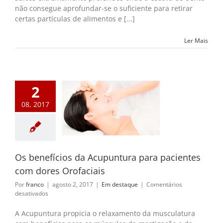
dentários
não consegue aprofundar-se o suficiente para retirar
certas partículas de alimentos e [...]
Ler Mais
2
benefícios da
08, 2017
puntura para
ntes com dores
Orofaciais
m destaque
Os benefícios da Acupuntura para pacientes
com dores Orofaciais
Por
franco
|
agosto 2, 2017
|
Em destaque
|
Comentários
em
desativados
Os
benefícios
A Acupuntura propicia o relaxamento da musculatura
da