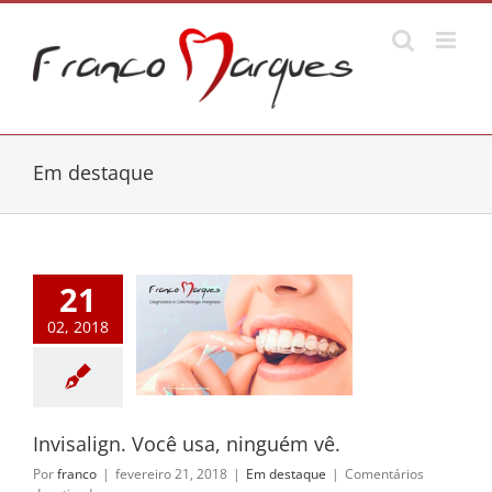
Ir
para
o
conteúdo
Em destaque
21
02, 2018
align. Você usa,
inguém vê.
m destaque
Invisalign. Você usa, ninguém vê.
Por
franco
|
fevereiro 21, 2018
|
Em destaque
|
Comentários