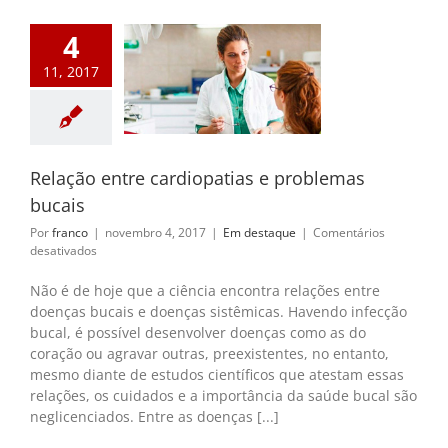
4
11, 2017
entre cardiopatias
blemas bucais
m destaque
Relação entre cardiopatias e problemas
bucais
Por
franco
|
novembro 4, 2017
|
Em destaque
|
Comentários
em
desativados
Relação
entre
Não é de hoje que a ciência encontra relações entre
cardiopatias
doenças bucais e doenças sistêmicas. Havendo infecção
e
bucal, é possível desenvolver doenças como as do
problemas
coração ou agravar outras, preexistentes, no entanto,
bucais
mesmo diante de estudos científicos que atestam essas
relações, os cuidados e a importância da saúde bucal são
neglicenciados. Entre as doenças [...]