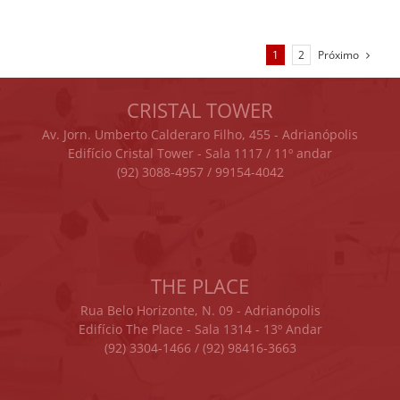
Próximo
1
2
CRISTAL TOWER
Av. Jorn. Umberto Calderaro Filho, 455 - Adrianópolis
Edifício Cristal Tower - Sala 1117 / 11º andar
(92) 3088-4957 / 99154-4042
THE PLACE
Rua Belo Horizonte, N. 09 - Adrianópolis
Edifício The Place - Sala 1314 - 13º Andar
(92) 3304-1466 / (92) 98416-3663