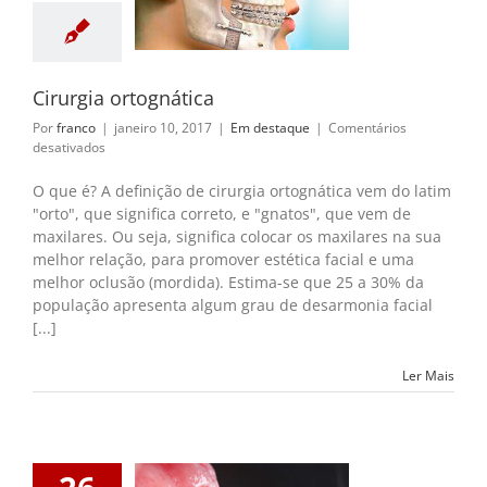
gia ortognática
m destaque
Cirurgia ortognática
Por
franco
|
janeiro 10, 2017
|
Em destaque
|
Comentários
em
desativados
Cirurgia
ortognática
O que é? A definição de cirurgia ortognática vem do latim
"orto", que significa correto, e "gnatos", que vem de
maxilares. Ou seja, significa colocar os maxilares na sua
melhor relação, para promover estética facial e uma
melhor oclusão (mordida). Estima-se que 25 a 30% da
população apresenta algum grau de desarmonia facial
[...]
Ler Mais