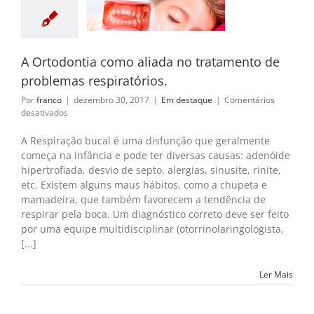
ratamento de
as respiratórios.
m destaque
A Ortodontia como aliada no tratamento de
problemas respiratórios.
Por
franco
|
dezembro 30, 2017
|
Em destaque
|
Comentários
em
desativados
A
Ortodontia
A Respiração bucal é uma disfunção que geralmente
como
começa na infância e pode ter diversas causas: adenóide
aliada
hipertrofiada, desvio de septo, alergias, sinusite, rinite,
no
etc. Existem alguns maus hábitos, como a chupeta e
tratamento
mamadeira, que também favorecem a tendência de
de
problemas
respirar pela boca. Um diagnóstico correto deve ser feito
respiratórios.
por uma equipe multidisciplinar (otorrinolaringologista,
[...]
Ler Mais