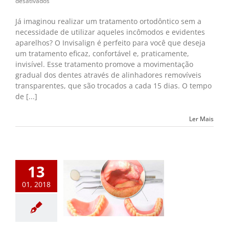
em
desativados
Invisalign.
Você
Já imaginou realizar um tratamento ortodôntico sem a
usa,
necessidade de utilizar aqueles incômodos e evidentes
ninguém
aparelhos? O Invisalign é perfeito para você que deseja
vê.
um tratamento eficaz, confortável e, praticamente,
invisível. Esse tratamento promove a movimentação
gradual dos dentes através de alinhadores removíveis
transparentes, que são trocados a cada 15 dias. O tempo
de [...]
Ler Mais
13
01, 2018
es antigas e mal
as podem causar
ncer bucal.
m destaque