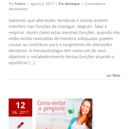
Por
franco
|
agosto 2, 2017
|
Em destaque
|
Comentários
em
desativados
A
Importância
Sabemos que alterações dentárias e ósseas podem
da
interferir nas funções de mastigar, deglutir, falar e
fonoaudiologia
respirar. Assim como estas mesmas funções, quando não
no
estão sendo realizadas de maneira adequada, podem
tratamento
causar ou contribuir para o surgimento de alterações
ortodôntico
dentárias. A Fonoaudiologia tem como um de seus
objetivos o restabelecimento destas funções visando o
equilíbrio [...]
Ler Mais
12
06, 2017
itar a gengivite
te a gravidez.
m destaque