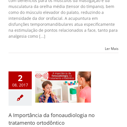
com benefícios para os músculos da mastigação e da
Acupuntura
musculatura da orelha média (tensor do tímpano), bem
para
como do músculo elevador do palato, reduzindo a
pacientes
intensidade da dor orofacial. A acupuntura em
com
dores
disfunções temporomandibulares atua especificamente
Orofaciais
na estimulação de pontos relacionados a face, tanto para
analgesia como [...]
Ler Mais
2
08, 2017
portância da
audiologia no
nto ortodôntico
m destaque
A Importância da fonoaudiologia no
tratamento ortodôntico