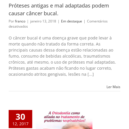
Próteses antigas e mal adaptadas podem
causar câncer bucal.
Por
franco
|
janeiro 13, 2018
|
Em destaque
|
Comentários
em
desativados
Próteses
antigas
O câncer bucal é uma doença grave que pode levar à
e
morte quando não tratado da forma correta. As
mal
principais causas dessa doença estão relacionadas ao
adaptadas
fumo, consumo de bebidas alcoólicas, traumatismos
podem
crônicos, até mesmo, o uso de próteses mal adaptadas.
causar
câncer
Próteses gastas acabam não ficando no lugar correto,
bucal.
ocasionando atritos gengivais, lesões na [...]
Ler Mais
30
12, 2017
ntia como aliada