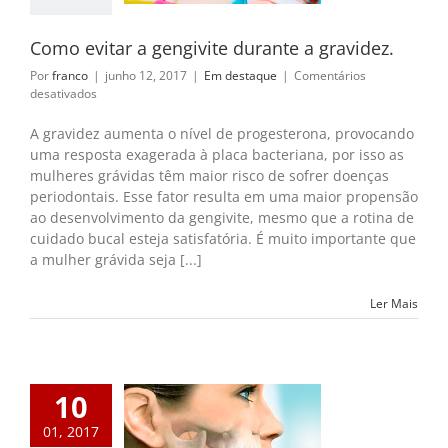
Como evitar a gengivite durante a gravidez.
Por
franco
|
junho 12, 2017
|
Em destaque
|
Comentários
em
desativados
Como
evitar
A gravidez aumenta o nível de progesterona, provocando
a
uma resposta exagerada à placa bacteriana, por isso as
gengivite
mulheres grávidas têm maior risco de sofrer doenças
durante
periodontais. Esse fator resulta em uma maior propensão
a
ao desenvolvimento da gengivite, mesmo que a rotina de
gravidez.
cuidado bucal esteja satisfatória. É muito importante que
a mulher grávida seja [...]
Ler Mais
10
01, 2017