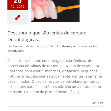
26
12, 2016
 o que são lentes
e contato
ntológicas…
m destaque
Descubra o que são lentes de contato
Odontológicas…
Por
franco
|
dezembro 26, 2016
|
Em destaque
|
Comentários
em
desativados
Descubra
o
As lentes de contato odontológicas são lâminas de
que
porcelana ultrafinas de 0,2 mm a 0,4 mm de espessura
são
utilizadas para cobrir manchas, desgastes, pequenas
lentes
fraturas e reposicionar esteticamente dentes levemente
de
desalinhados. O uso de facetas de porcelana aplicados
contato
Odontológicas…
nos dentes para fins estéticos não são uma novidade no
mercado. Esse tipo de procedimento já [...]
Ler Mais